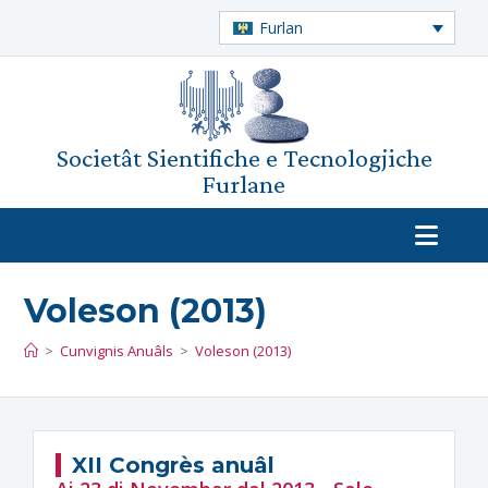
Furlan
Societât Sientifiche e Tecnologjiche
Furlane
Voleson (2013)
>
Cunvignis Anuâls
>
Voleson (2013)
XII Congrès anuâl