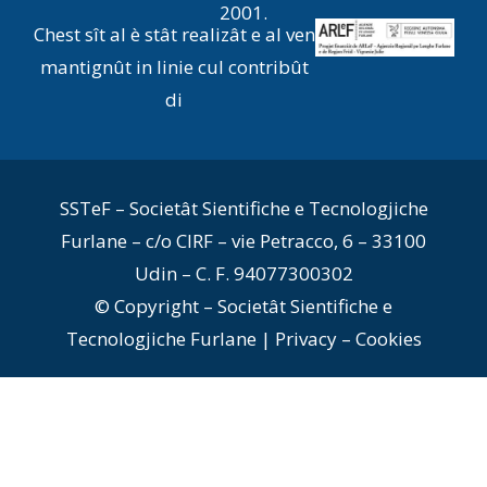
2001.
Chest sît al è stât realizât e al ven
mantignût in linie cul contribût
di
SSTeF – Societât Sientifiche e Tecnologjiche
Furlane – c/o CIRF – vie Petracco, 6 – 33100
Udin – C. F. 94077300302
© Copyright – Societât Sientifiche e
Tecnologjiche Furlane |
Privacy
–
Cookies