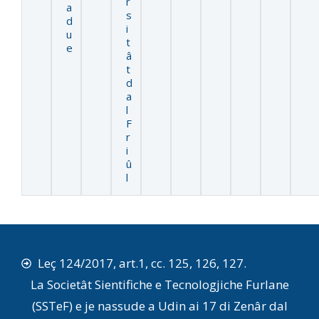
r
a
s
d
i
u
t
e
â
t
d
a
l
F
r
i
û
l
Leç 124/2017, art.1, cc. 125, 126, 127.
La Societât Sientifiche e Tecnologjiche Furlane
(SSTeF) e je nassude a Udin ai 17 di Zenâr dal